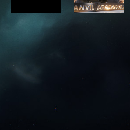
Intergalactic Aerospace EXPO 2018
Star Citizen Alpha 3.3.5 LIVE