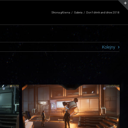
Strona główna
/
Galeria
/
Don’t drink and drive 2018
Kolejny