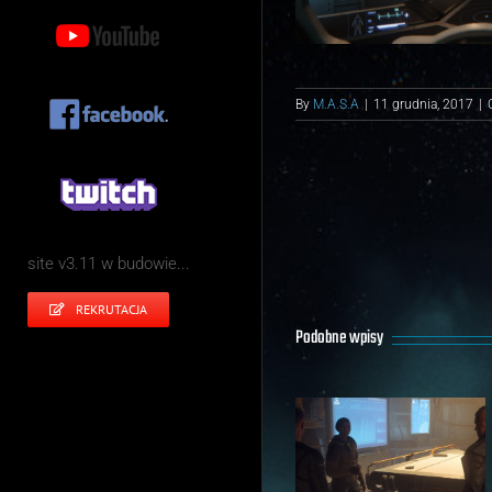
By
M.A.S.A
|
11 grudnia, 2017
|
site v3.11 w budowie...
REKRUTACJA
Podobne wpisy