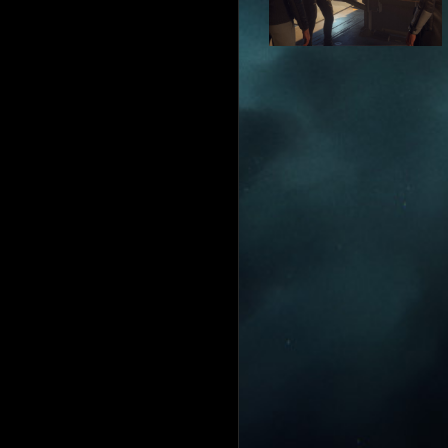
Event RPG rekrutacja Cichej
Why we play