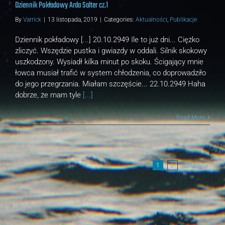
Dziennik Pokładowy Arda Salter cz.1
By
Varrick
|
13 listopada, 2019
|
Categories:
Aktualności
,
Publikacje
Dziennik pokładowy [...] 20.10.2949 Ile to już dni... Ciężko
zliczyć. Wszędzie pustka i gwiazdy w oddali. Silnik skokowy
uszkodzony. Wysiadł kilka minut po skoku. Ścigający mnie
łowca musiał trafić w system chłodzenia, co doprowadziło
do jego przegrzania. Miałam szczęście... 22.10.2949 Haha
dobrze, że mam tyle
[...]
Read More
1
2
Kolejny