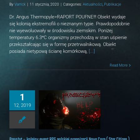
By
Varrick
|
11 stycznia, 2020
|
Categories:
Aktualności
,
Publikacje
Dr. Angus Thermopyle>RAPORT POUFNE!!! Obiekt wydaje
się kolonią ekstremofili o nieznanym typie. Prawdopodobnie
nie wyewoluowały w środowisku ziemskim. Poniżej
temperatury 6.3*C organizmy przechodzą w stan uśpienie
przekształcając się w formę przetrwalnikową. Obiekt
posiada nietypową ścianę komórkową,
[...]
Read More
1
12, 2019
olejny event RPG polskiej
Nova Corp ( Star Citizen )
ności
Publikacje
Pasożyt – kolejny event RPG polskiej organizacji Nova Corp ( Star Citizen )