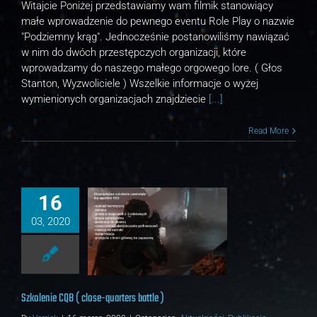
Witajcie Poniżej przedstawiamy wam filmik stanowiący
małe wprowadzenie do pewnego eventu Role Play o nazwie
"Podziemny krąg". Jednocześnie postanowiliśmy nawiązać
w nim do dwóch przestępczych organizacji, które
wprowadzamy do naszego małego orgowego lore. ( Głos
Stanton, Wyzwoliciele ) Wszelkie informacje o wyżej
wymienionych organizacjach znajdziecie
[...]
Read More
16
03, 2020
B ( close-quarters battle )
ności
Publikacje
Szkolenie CQB ( close-quarters battle )