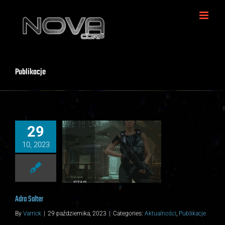
Skip
to
content
Publikacje
29
10, 2023
Adra Salter
ności
Publikacje
Adra Salter
By
Varrick
|
29 października, 2023
|
Categories:
Aktualności
,
Publikacje