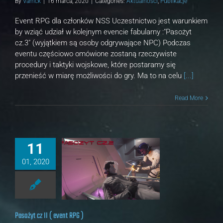
By
Varrick
|
16 marca, 2020
|
Categories:
Aktualności
,
Publikacje
Event RPG dla członków NSS Uczestnictwo jest warunkiem
by wziąć udział w kolejnym evencie fabularny :"Pasożyt
cz.3" (wyjątkiem są osoby odgrywające NPC) Podczas
eventu częściowo omówione zostaną rzeczywiste
procedury i taktyki wojskowe, które postaramy się
przenieść w miarę możliwości do gry. Ma to na celu
[...]
Read More
11
01, 2020
t cz II ( event RPG )
ności
Publikacje
Pasożyt cz II ( event RPG )