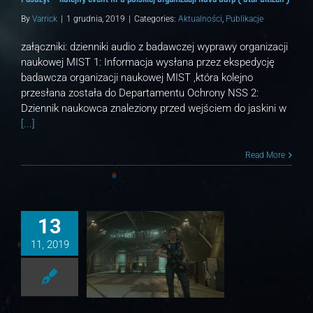
By
Varrick
|
1 grudnia, 2019
|
Categories:
Aktualności
,
Publikacje
załączniki: dzienniki audio z badawczej wyprawy organizacji
naukowej MIST 1: Informacja wysłana przez ekspedycję
badawcza organizacji naukowej MIST ,która kolejno
przesłana została do Departamentu Ochrony NSS 2:
Dziennik naukowca znaleziony przed wejściem do jaskini w
[...]
Read More
13
11, 2019
kładowy Arda Salter cz.1
ności
Publikacje