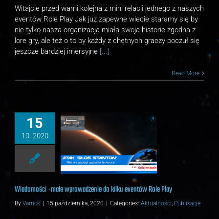
Witajcie przed wami kolejna z mini relacji jednego z naszych
eventów Role Play Jak już zapewne wiecie staramy się by
nie tylko nasza organizacja miała swoja historie zgodna z
lore gry, ale też o to by każdy z chętnych graczy poczuł się
jeszcze bardziej imersyjne
[...]
Read More
15
10, 2020
 -małe wprowadzenie do
 eventów Role Play
ności
Publikacje
Wiadomości -małe wprowadzenie do kilku eventów Role Play
By
Varrick
|
15 października, 2020
|
Categories:
Aktualności
,
Publikacje