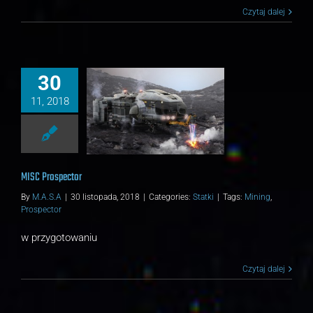
Czytaj dalej
30
11, 2018
ISC Prospector
Statki
MISC Prospector
By
M.A.S.A
|
30 listopada, 2018
|
Categories:
Statki
|
Tags:
Mining
,
Prospector
w przygotowaniu
Czytaj dalej