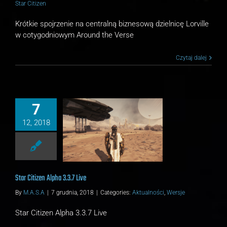
Star Citizen
Krótkie spojrzenie na centralną biznesową dzielnicę Lorville
w cotygodniowym Around the Verse
Czytaj dalej
7
12, 2018
tizen Alpha 3.3.7 Live
alności
Wersje
Star Citizen Alpha 3.3.7 Live
By
M.A.S.A
|
7 grudnia, 2018
|
Categories:
Aktualności
,
Wersje
Star Citizen Alpha 3.3.7 Live