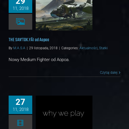
29
11, 2018
AN’TOK.YĀI od Aopoa
alności
Statki
THE SAN’TOK.YĀI od Aopoa
By
M.A.S.A
|
29 listopada, 2018
|
Categories:
Aktualności
,
Statki
Nowy Medium Fighter od Aopoa.
Czytaj dalej
27
11, 2018
Why we play
alności
Galeria