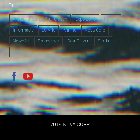
Tagi
Aktualna wersja Star Citizen
Expo 2018
Handel
Informacje
Lorville
Mining
Nova Corp
Nowości
Prospector
Star Citizen
Statki
Wersje
2018 NOVA CORP