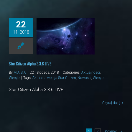
22
11, 2018
tizen Alpha 3.3.6 LIVE
alności
Wersje
Star Citizen Alpha 3.3.6 LIVE
By
M.A.S.A
|
22 listopada, 2018
|
Categories:
Aktualności
,
Wersje
|
Tags:
Aktualna wersja Star Citizen
,
Nowości
,
Wersje
Star Citizen Alpha 3.3.6 LIVE
Czytaj dalej
1
2
Kolejny