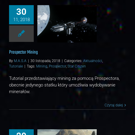
30
11, 2018
ospector Mining
lności
Tutoriale
Prospector Mining
By
M.A.S.A
|
30 listopada, 2018
|
Categories:
Aktualności
,
Tutoriale
|
Tags:
Mining
,
Prospector
,
Star Citizen
Tutorial przedstawiający mining za pomocą Prospectora,
obecnie jedynego statku który umożliwia wydobywanie
minerałów.
Czytaj dalej