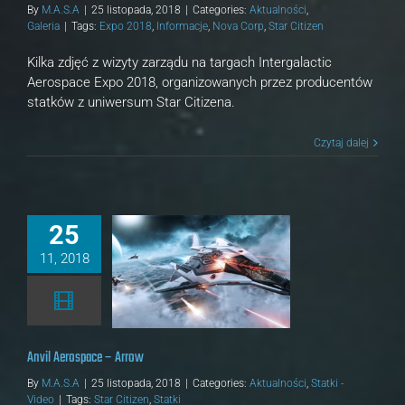
By
M.A.S.A
|
25 listopada, 2018
|
Categories:
Aktualności
,
Galeria
|
Tags:
Expo 2018
,
Informacje
,
Nova Corp
,
Star Citizen
Kilka zdjęć z wizyty zarządu na targach Intergalactic
Aerospace Expo 2018, organizowanych przez producentów
statków z uniwersum Star Citizena.
Czytaj dalej
25
11, 2018
 Aerospace – Arrow
ości
Statki - Video
Anvil Aerospace – Arrow
By
M.A.S.A
|
25 listopada, 2018
|
Categories:
Aktualności
,
Statki -
Video
|
Tags:
Star Citizen
,
Statki