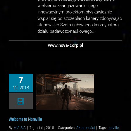
wielkiemu zaangażowaniu i jego
innowacyjnym projektom błyskawicznie
wspiął się po szczeblach kariery zdobywając
stanowisko Szefa i głównego koordynatora
działu badawczo-naukowego…
www.nova-corp.pl
7
12, 2018
come to Moreville
ktualności
Welcome to Moreville
By
M.A.S.A
|
7 grudnia, 2018
|
Categories:
Aktualności
|
Tags:
Lorville
,