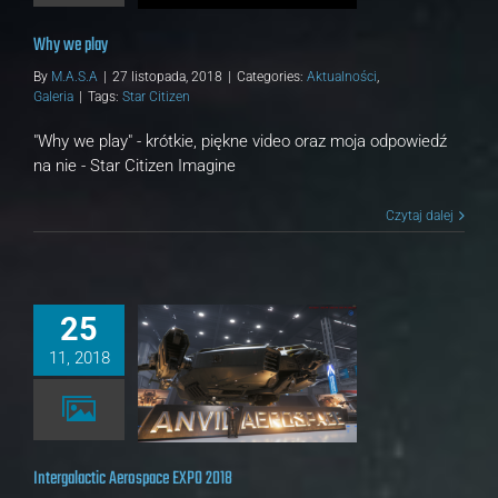
Why we play
By
M.A.S.A
|
27 listopada, 2018
|
Categories:
Aktualności
,
Galeria
|
Tags:
Star Citizen
"Why we play" - krótkie, piękne video oraz moja odpowiedź
na nie - Star Citizen Imagine
Czytaj dalej
25
11, 2018
tic Aerospace EXPO 2018
alności
Galeria
Intergalactic Aerospace EXPO 2018