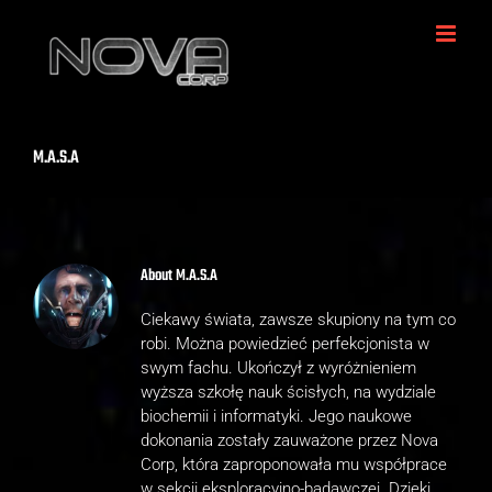
Skip
to
content
M.A.S.A
About
M.A.S.A
Ciekawy świata, zawsze skupiony na tym co
robi. Można powiedzieć perfekcjonista w
swym fachu. Ukończył z wyróżnieniem
wyższa szkołę nauk ścisłych, na wydziale
biochemii i informatyki. Jego naukowe
dokonania zostały zauważone przez Nova
Corp, która zaproponowała mu współprace
w sekcji eksploracyjno-badawczej. Dzięki