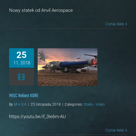
Nowy statek od Anvil Aerospace
Czytaj dalej
25
11, 2018
SC Reliant KORE
tatki - Video
MISC Reliant KORE
By
M.A.S.A
|
25 listopada, 2018
|
Categories:
Statki - Video
https://youtu.be/if_3Ie6m-AU
Czytaj dalej