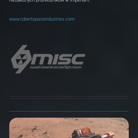
niezależnych przewoźników w Imperium.
www.robertspaceindustries.com