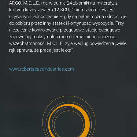
ARGO. M.O.L.E. ma w sumie 24 zbiorniki na minerały, z
których każdy zawiera 12 SCU. Osiem zbiorników jest
używanych jednocześnie – gdy są pełne można odrzucić je
do odbioru przez inny statek i kontynuoać wydobycie. Trzy
niezależnie kontrolowane przegubowe stacje odciągowe
zapewniają maksymalną moc i niemal nieograniczoną
wszechstronność. M.O.L.E. żyje według powiedzenia „wiele
rąk sprawia, że praca jest lekka”.
www.robertspaceindustries.com