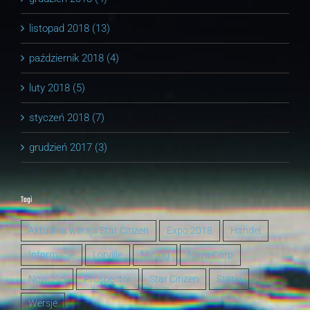
listopad 2018 (13)
październik 2018 (4)
luty 2018 (5)
styczeń 2018 (7)
grudzień 2017 (3)
Tagi
Aktualna wersja Star Citizen
Expo 2018
Handel
Informacje
Lorville
Mining
Nova Corp
Nowości
Prospector
Star Citizen
Statki
Wersje