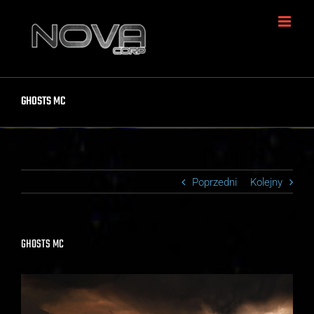
Skip
to
content
GHOSTS MC
Poprzedni
Kolejny
GHOSTS MC
View
Larger
Image