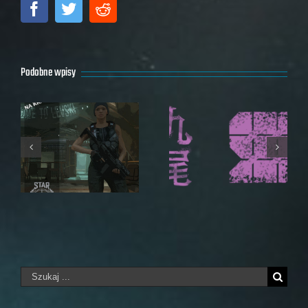
Facebook
Twitter
Reddit
Podobne wpisy
Nine Tails
RED FESTIVAL
Szukaj