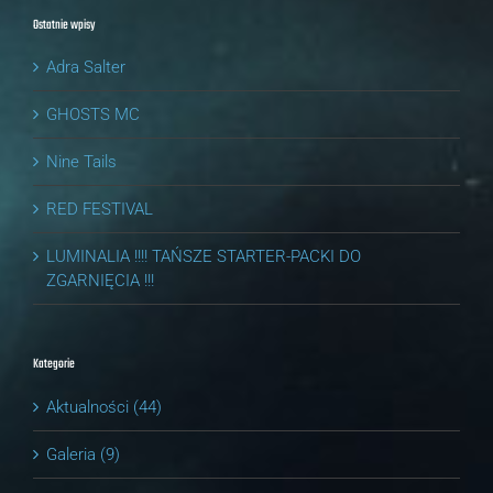
Ostatnie wpisy
Adra Salter
GHOSTS MC
Nine Tails
RED FESTIVAL
LUMINALIA !!!! TAŃSZE STARTER-PACKI DO
ZGARNIĘCIA !!!
Kategorie
Aktualności (44)
Galeria (9)