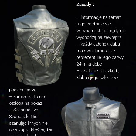
Zasady :
– informacje na temat
tego co dzieje się
wewnątrz klubu nigdy nie
wychodzą na zewnątrz
– każdy członek klubu
ma świadomość ze
reprezentuje jego barwy
24 h na dobę
– działanie na szkodę
klubu i jego członków
podlega karze
– kamizelka to nie
ozdoba na pokaz
– Szacunek za
Szacunek. Nie
szanując innych nie
oczekuj ze ktoś będzie