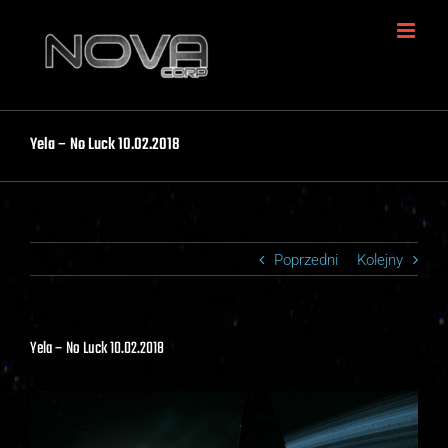
Skip
to
content
Yela – No Luck 10.02.2018
Poprzedni
Kolejny
Yela – No Luck 10.02.2018
View
Larger
Image