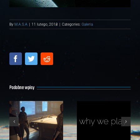
By
M.A.S.A
|
11 lutego, 2018
|
Categories:
Galeria
Facebook
Twitter
Reddit
Podobne wpisy
Intergalactic Aerospace EXPO
Why we play
2018